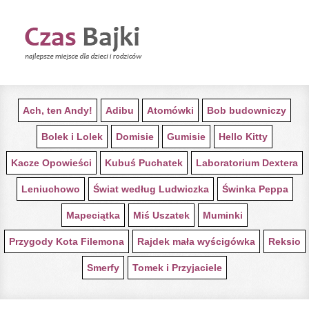
STRONA GŁÓWNA Z BAJKAMI
Ach, ten Andy!
Adibu
Atomówki
Bob budowniczy
Bolek i Lolek
Domisie
Gumisie
Hello Kitty
Kacze Opowieści
Kubuś Puchatek
Laboratorium Dextera
Leniuchowo
Świat według Ludwiczka
Świnka Peppa
Mapeciątka
Miś Uszatek
Muminki
Przygody Kota Filemona
Rajdek mała wyścigówka
Reksio
Smerfy
Tomek i Przyjaciele