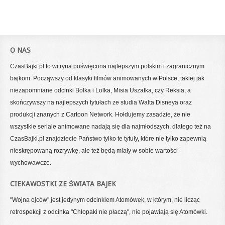
O NAS
CzasBajki.pl to witryna poświęcona najlepszym polskim i zagranicznym
bajkom. Począwszy od klasyki filmów animowanych w Polsce, takiej jak
niezapomniane odcinki Bolka i Lolka, Misia Uszatka, czy Reksia, a
skończywszy na najlepszych tytułach ze studia Walta Disneya oraz
produkcji znanych z Cartoon Network. Hołdujemy zasadzie, że nie
wszystkie seriale animowane nadają się dla najmłodszych, dlatego też na
CzasBajki.pl znajdziecie Państwo tylko te tytuły, które nie tylko zapewnią
nieskrępowaną rozrywkę, ale też będą miały w sobie wartości
wychowawcze.
CIEKAWOSTKI ZE ŚWIATA BAJEK
"Wojna ojców" jest jedynym odcinkiem Atomówek, w którym, nie licząc
retrospekcji z odcinka "Chłopaki nie płaczą", nie pojawiają się Atomówki.