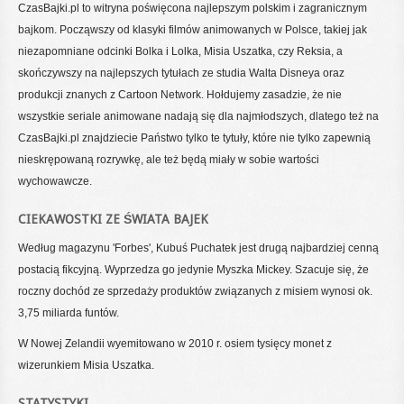
CzasBajki.pl to witryna poświęcona najlepszym polskim i zagranicznym
bajkom. Począwszy od klasyki filmów animowanych w Polsce, takiej jak
niezapomniane odcinki Bolka i Lolka, Misia Uszatka, czy Reksia, a
skończywszy na najlepszych tytułach ze studia Walta Disneya oraz
produkcji znanych z Cartoon Network. Hołdujemy zasadzie, że nie
wszystkie seriale animowane nadają się dla najmłodszych, dlatego też na
CzasBajki.pl znajdziecie Państwo tylko te tytuły, które nie tylko zapewnią
nieskrępowaną rozrywkę, ale też będą miały w sobie wartości
wychowawcze.
CIEKAWOSTKI ZE ŚWIATA BAJEK
Według magazynu 'Forbes', Kubuś Puchatek jest drugą najbardziej cenną
postacią fikcyjną. Wyprzedza go jedynie Myszka Mickey. Szacuje się, że
roczny dochód ze sprzedaży produktów związanych z misiem wynosi ok.
3,75 miliarda funtów.
W Nowej Zelandii wyemitowano w 2010 r. osiem tysięcy monet z
wizerunkiem Misia Uszatka.
STATYSTYKI