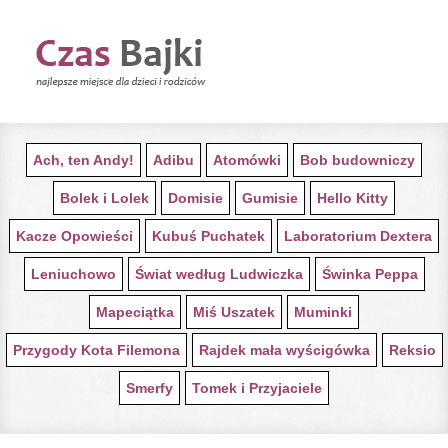
STRONA GŁÓWNA Z BAJKAMI
Ach, ten Andy!
Adibu
Atomówki
Bob budowniczy
Bolek i Lolek
Domisie
Gumisie
Hello Kitty
Kacze Opowieści
Kubuś Puchatek
Laboratorium Dextera
Leniuchowo
Świat według Ludwiczka
Świnka Peppa
Mapeciątka
Miś Uszatek
Muminki
Przygody Kota Filemona
Rajdek mała wyścigówka
Reksio
Smerfy
Tomek i Przyjaciele