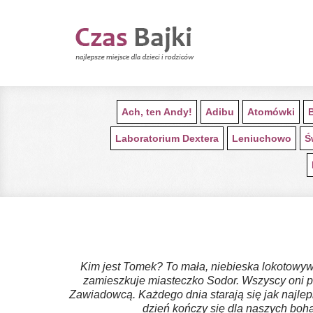
Ach, ten Andy!
Adibu
Atomówki
Laboratorium Dextera
Leniuchowo
Ś
Kim jest Tomek? To mała, niebieska lokotowywa
zamieszkuje miasteczko Sodor. Wszyscy oni p
Zawiadowcą. Każdego dnia starają się jak najle
dzień kończy się dla naszych boh