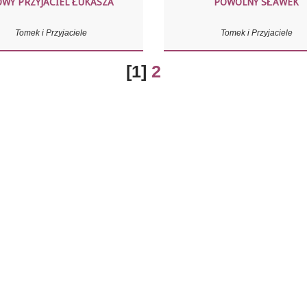
WY PRZYJACIEL ŁUKASZA
POWOLNY SŁAWEK
Tomek i Przyjaciele
Tomek i Przyjaciele
[
1
]
2