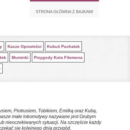
STRONA GŁÓWNA Z BAJKAMI
ty
Kacze Opowieści
Kubuś Puchatek
tek
Muminki
Przygody Kota Filemona
e
ysiem, Piotrusiem, Tobikiem, Emilką oraz Kubą,
z nasze małe lokomotywy nazywane jest Grubym
ub nieoczekiwanych sytuacji. Na szczęście każdy
zekać się kolejnego dnia przygód.