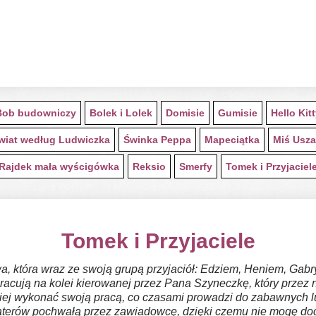
Bob budowniczy
Bolek i Lolek
Domisie
Gumisie
Hello Kit
wiat według Ludwiczka
Świnka Peppa
Mapeciątka
Miś Usza
Rajdek mała wyścigówka
Reksio
Smerfy
Tomek i Przyjaciel
Tomek i Przyjaciele
, która wraz ze swoją grupą przyjaciół: Edziem, Heniem, Gabr
racują na kolei kierowanej przez Pana Szyneczkę, który prze
piej wykonać swoją pracą, co czasami prowadzi do zabawnych l
aterów pochwałą przez zawiadowcę, dzięki czemu nie mogę doc