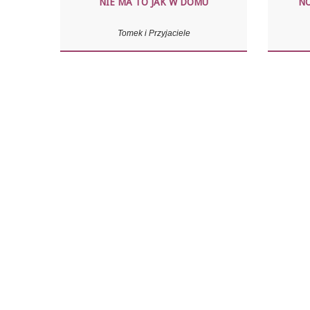
NIE MA TO JAK W DOMU
NO
Tomek i Przyjaciele