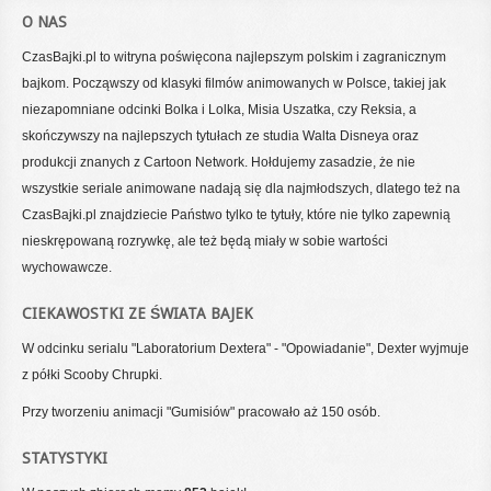
O NAS
CzasBajki.pl to witryna poświęcona najlepszym polskim i zagranicznym
bajkom. Począwszy od klasyki filmów animowanych w Polsce, takiej jak
niezapomniane odcinki Bolka i Lolka, Misia Uszatka, czy Reksia, a
skończywszy na najlepszych tytułach ze studia Walta Disneya oraz
produkcji znanych z Cartoon Network. Hołdujemy zasadzie, że nie
wszystkie seriale animowane nadają się dla najmłodszych, dlatego też na
CzasBajki.pl znajdziecie Państwo tylko te tytuły, które nie tylko zapewnią
nieskrępowaną rozrywkę, ale też będą miały w sobie wartości
wychowawcze.
CIEKAWOSTKI ZE ŚWIATA BAJEK
W odcinku serialu "Laboratorium Dextera" - "Opowiadanie", Dexter wyjmuje
z półki Scooby Chrupki.
Przy tworzeniu animacji "Gumisiów" pracowało aż 150 osób.
STATYSTYKI