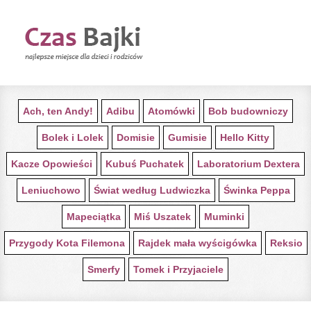
STRONA GŁÓWNA Z BAJKAMI
Ach, ten Andy!
Adibu
Atomówki
Bob budowniczy
Bolek i Lolek
Domisie
Gumisie
Hello Kitty
Kacze Opowieści
Kubuś Puchatek
Laboratorium Dextera
Leniuchowo
Świat według Ludwiczka
Świnka Peppa
Mapeciątka
Miś Uszatek
Muminki
Przygody Kota Filemona
Rajdek mała wyścigówka
Reksio
Smerfy
Tomek i Przyjaciele