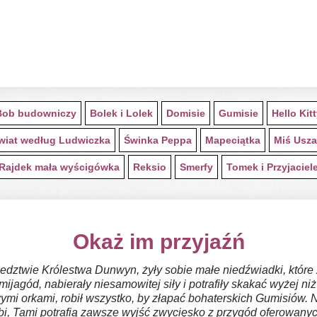
Bob budowniczy
Bolek i Lolek
Domisie
Gumisie
Hello Kit
wiat według Ludwiczka
Świnka Peppa
Mapeciątka
Miś Usza
Rajdek mała wyścigówka
Reksio
Smerfy
Tomek i Przyjaciel
Okaż im przyjaźń
edztwie Królestwa Dunwyn, żyły sobie małe niedźwiadki, które 
ijagód, nabierały niesamowitej siły i potrafiły skakać wyżej niż
wymi orkami, robił wszystko, by złapać bohaterskich Gumisiów.
abi, Tami potrafią zawsze wyjść zwycięsko z przygód oferowanyc