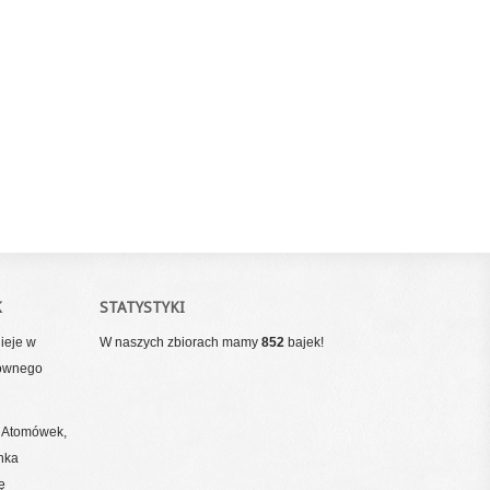
K
STATYSTYKI
nieje w
W naszych zbiorach mamy
852
bajek!
głównego
m Atomówek,
inka
ę