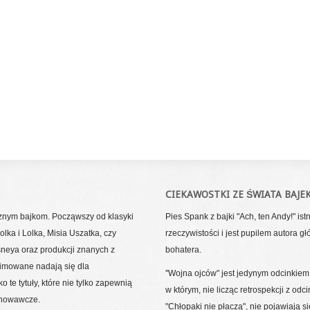
CIEKAWOSTKI ZE ŚWIATA BAJE
cznym bajkom. Począwszy od klasyki
Pies Spank z bajki "Ach, ten Andy!" ist
lka i Lolka, Misia Uszatka, czy
rzeczywistości i jest pupilem autora 
sneya oraz produkcji znanych z
bohatera.
nimowane nadają się dla
"Wojna ojców" jest jedynym odcinkie
 te tytuły, które nie tylko zapewnią
w którym, nie licząc retrospekcji z odc
chowawcze.
"Chłopaki nie płaczą", nie pojawiają si