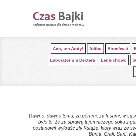
Ach, ten Andy!
Adibu
Atomówki
Laboratorium Dextera
Leniuchowo
Ś
Dawno, dawno temu, za górami, za lasami, w sąsi
było to, że za sprawą tajemniczego soku z gum
postanowił wykraść zły Książę, który wraz ze s
Bunia, Grafi, Sani, K