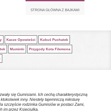
STRONA GŁÓWNA Z BAJKAMI
ty
Kacze Opowieści
Kubuś Puchatek
tek
Muminki
Przygody Kota Filemona
e
zwały się Gumisiami. Ich cechą charakterystyczną
 ktokolwiek inny. Niestety tajemniczą miksturę
 Na szczęście rodzinka Gumisiów w postaci Zami,
h im przez Księciulka.