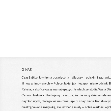
O NAS
CzasBajki.pl to witryna poświęcona najlepszym polskim i zagrani
filmów animowanych w Polsce, takiej jak niezapomniane odcinki Bo
Reksia, a skończywszy na najlepszych tytułach ze studia Walta Di
Cartoon Network. Hołdujemy zasadzie, że nie wszystkie seriale a
najmłodszych, dlatego też na CzasBajki.pl znajdziecie Państwo tylko
nieskrępowaną rozrywkę, ale też będą miały w sobie wartości wy