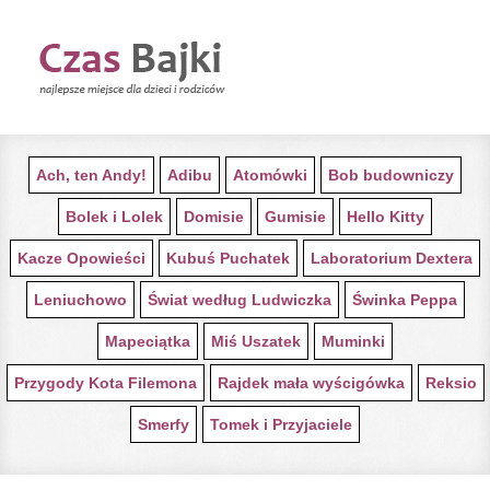
STRONA GŁÓWNA Z BAJKAMI
Ach, ten Andy!
Adibu
Atomówki
Bob budowniczy
Bolek i Lolek
Domisie
Gumisie
Hello Kitty
Kacze Opowieści
Kubuś Puchatek
Laboratorium Dextera
Leniuchowo
Świat według Ludwiczka
Świnka Peppa
Mapeciątka
Miś Uszatek
Muminki
Przygody Kota Filemona
Rajdek mała wyścigówka
Reksio
Smerfy
Tomek i Przyjaciele