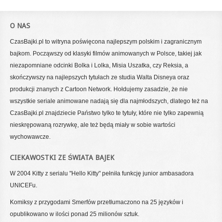
O NAS
CzasBajki.pl to witryna poświęcona najlepszym polskim i zagranicznym
bajkom. Począwszy od klasyki filmów animowanych w Polsce, takiej jak
niezapomniane odcinki Bolka i Lolka, Misia Uszatka, czy Reksia, a
skończywszy na najlepszych tytułach ze studia Walta Disneya oraz
produkcji znanych z Cartoon Network. Hołdujemy zasadzie, że nie
wszystkie seriale animowane nadają się dla najmłodszych, dlatego też na
CzasBajki.pl znajdziecie Państwo tylko te tytuły, które nie tylko zapewnią
nieskrępowaną rozrywkę, ale też będą miały w sobie wartości
wychowawcze.
CIEKAWOSTKI ZE ŚWIATA BAJEK
W 2004 Kitty z serialu "Hello Kitty" pełniła funkcję junior ambasadora
UNICEFu.
Komiksy z przygodami Smerfów przetłumaczono na 25 języków i
opublikowano w ilości ponad 25 milionów sztuk.