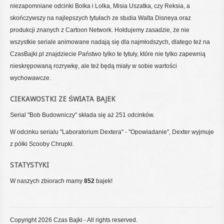
niezapomniane odcinki Bolka i Lolka, Misia Uszatka, czy Reksia, a
skończywszy na najlepszych tytułach ze studia Walta Disneya oraz
produkcji znanych z Cartoon Network. Hołdujemy zasadzie, że nie
wszystkie seriale animowane nadają się dla najmłodszych, dlatego też na
CzasBajki.pl znajdziecie Państwo tylko te tytuły, które nie tylko zapewnią
nieskrępowaną rozrywkę, ale też będą miały w sobie wartości
wychowawcze.
CIEKAWOSTKI ZE ŚWIATA BAJEK
Serial "Bob Budowniczy" składa się aż 251 odcinków.
W odcinku serialu "Laboratorium Dextera" - "Opowiadanie", Dexter wyjmuje
z półki Scooby Chrupki.
STATYSTYKI
W naszych zbiorach mamy
852
bajek!
Copyright 2026 Czas Bajki - All rights reserved.