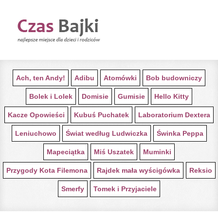
STRONA GŁÓWNA Z BAJKAMI
Ach, ten Andy!
Adibu
Atomówki
Bob budowniczy
Bolek i Lolek
Domisie
Gumisie
Hello Kitty
Kacze Opowieści
Kubuś Puchatek
Laboratorium Dextera
Leniuchowo
Świat według Ludwiczka
Świnka Peppa
Mapeciątka
Miś Uszatek
Muminki
Przygody Kota Filemona
Rajdek mała wyścigówka
Reksio
Smerfy
Tomek i Przyjaciele