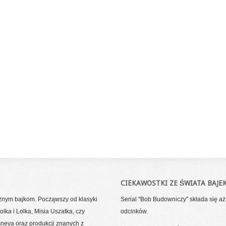
CIEKAWOSTKI ZE ŚWIATA BAJE
cznym bajkom. Począwszy od klasyki
Serial "Bob Budowniczy" składa się a
lka i Lolka, Misia Uszatka, czy
odcinków.
sneya oraz produkcji znanych z