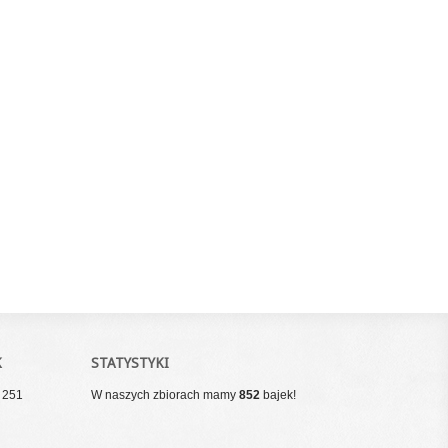
K
STATYSTYKI
ż 251
W naszych zbiorach mamy
852
bajek!