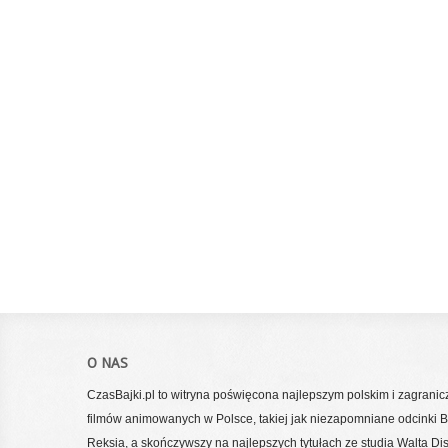
O NAS
CzasBajki.pl to witryna poświęcona najlepszym polskim i zagrani
filmów animowanych w Polsce, takiej jak niezapomniane odcinki Bo
Reksia, a skończywszy na najlepszych tytułach ze studia Walta Di