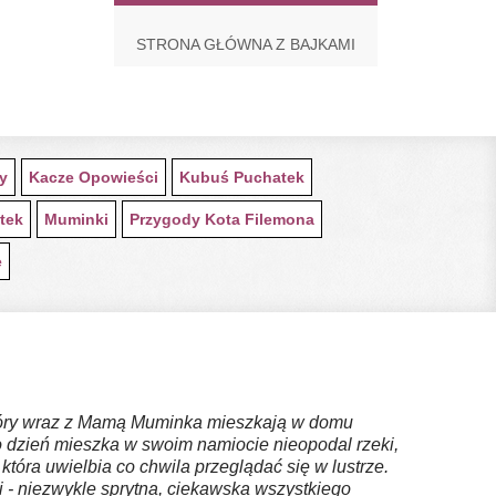
STRONA GŁÓWNA Z BAJKAMI
ty
Kacze Opowieści
Kubuś Puchatek
tek
Muminki
Przygody Kota Filemona
e
który wraz z Mamą Muminka mieszkają w domu
o dzień mieszka w swoim namiocie nieopodal rzeki,
óra uwielbia co chwila przeglądać się w lustrze.
Mi - niezwykle sprytna, ciekawska wszystkiego