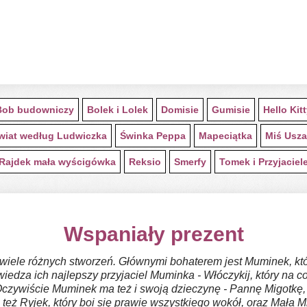
Bob budowniczy
Bolek i Lolek
Domisie
Gumisie
Hello Kit
wiat według Ludwiczka
Świnka Peppa
Mapeciątka
Miś Usza
Rajdek mała wyścigówka
Reksio
Smerfy
Tomek i Przyjaciel
Wspaniały prezent
wiele różnych stworzeń. Głównymi bohaterem jest Muminek, 
za ich najlepszy przyjaciel Muminka - Włóczykij, który na c
czywiście Muminek ma też i swoją dzieczynę - Pannę Migotkę, kt
 też Ryjek, który boi się prawie wszystkiego wokół, oraz Mała 