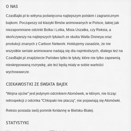
O NAS
CzasBajki.pl to witryna poświęcona najlepszym polskim i zagranicznym
bajkom. Począwszy od klasyki filmów animowanych w Polsce, takiej jak
niezapomniane odcinki Bolka i Lolka, Misia Uszatka, czy Reksia, a
skończywszy na najlepszych tytułach ze studia Walta Disneya oraz
produkcji znanych z Cartoon Network. Hołdujemy zasadzie, że nie
wszystkie seriale animowane nadają się dla najmłodszych, dlatego też na
CzasBajki.pl znajdziecie Państwo tylko te tytuły, które nie tylko zapewnią
nieskrępowaną rozrywkę, ale też będą miały w sobie wartości
wychowawcze.
CIEKAWOSTKI ZE ŚWIATA BAJEK
"Wojna ojców" jest jedynym odcinkiem Atomówek, w którym, nie licząc
retrospekcji z odcinka "Chłopaki nie płaczą", nie pojawiają się Atomówki.
Reksio posiada swój pomnik-fontannę w Bielsku-Białej.
STATYSTYKI