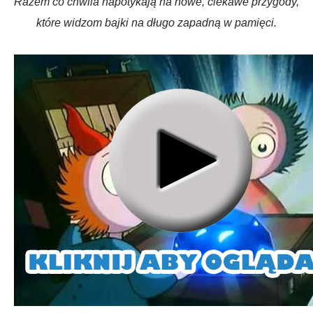
Razem co chwila napotykają na nowe, ciekawe przygody,
które widzom bajki na długo zapadną w pamięci.