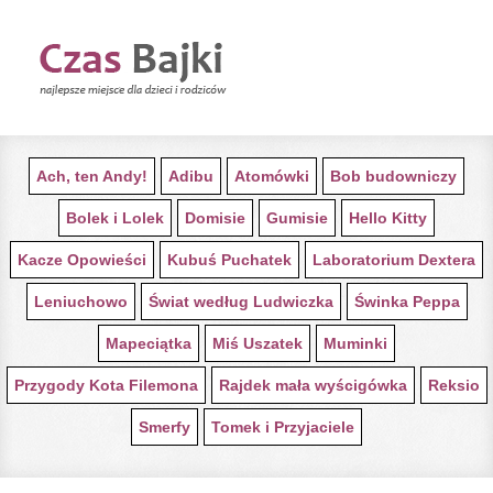
STRONA GŁÓWNA Z BAJKAMI
Ach, ten Andy!
Adibu
Atomówki
Bob budowniczy
Bolek i Lolek
Domisie
Gumisie
Hello Kitty
Kacze Opowieści
Kubuś Puchatek
Laboratorium Dextera
Leniuchowo
Świat według Ludwiczka
Świnka Peppa
Mapeciątka
Miś Uszatek
Muminki
Przygody Kota Filemona
Rajdek mała wyścigówka
Reksio
Smerfy
Tomek i Przyjaciele