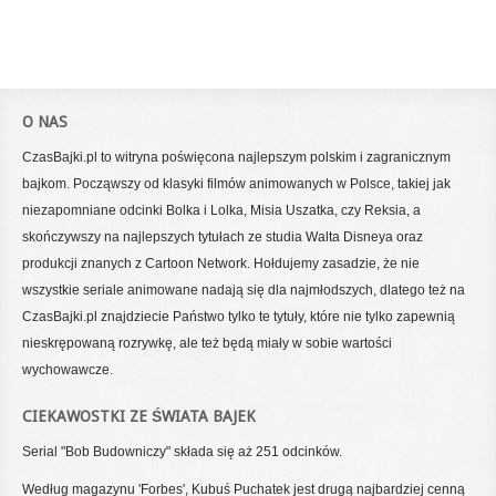
O NAS
CzasBajki.pl to witryna poświęcona najlepszym polskim i zagranicznym
bajkom. Począwszy od klasyki filmów animowanych w Polsce, takiej jak
niezapomniane odcinki Bolka i Lolka, Misia Uszatka, czy Reksia, a
skończywszy na najlepszych tytułach ze studia Walta Disneya oraz
produkcji znanych z Cartoon Network. Hołdujemy zasadzie, że nie
wszystkie seriale animowane nadają się dla najmłodszych, dlatego też na
CzasBajki.pl znajdziecie Państwo tylko te tytuły, które nie tylko zapewnią
nieskrępowaną rozrywkę, ale też będą miały w sobie wartości
wychowawcze.
CIEKAWOSTKI ZE ŚWIATA BAJEK
Serial "Bob Budowniczy" składa się aż 251 odcinków.
Według magazynu 'Forbes', Kubuś Puchatek jest drugą najbardziej cenną