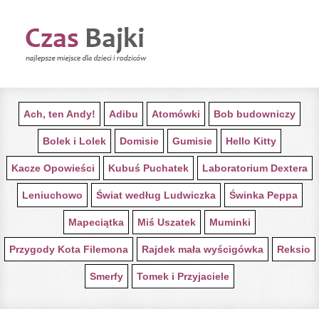
STRONA GŁÓWNA Z BAJKAMI
Ach, ten Andy!
Adibu
Atomówki
Bob budowniczy
Bolek i Lolek
Domisie
Gumisie
Hello Kitty
Kacze Opowieści
Kubuś Puchatek
Laboratorium Dextera
Leniuchowo
Świat według Ludwiczka
Świnka Peppa
Mapeciątka
Miś Uszatek
Muminki
Przygody Kota Filemona
Rajdek mała wyścigówka
Reksio
Smerfy
Tomek i Przyjaciele