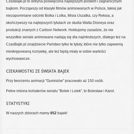
CzasBajki.pl to witryna poświęcona najlepszym polskim i zagranicznym
bajkom. Począwszy od klasyki filmów animowanych w Polsce, takiej jak
niezapomniane odcinki Bolka i Lolka, Misia Uszatka, czy Reksia, a
skończywszy na najlepszych tytułach ze studia Walta Disneya oraz
produkcji znanych z Cartoon Network. Hołdujemy zasadzie, że nie
wszystkie seriale animowane nadają się dla najmłodszych, dlatego też na
CzasBajki.pl znajdziecie Państwo tylko te tytuły, które nie tylko zapewnią
nieskrępowaną rozrywkę, ale też będą miały w sobie wartości
wychowawcze.
CIEKAWOSTKI ZE ŚWIATA BAJEK
Przy tworzeniu animacji "Gumisiów" pracowało aż 150 osób.
Pełne imiona bohaterów serialu "Bolek i Lolek", to Bolesław i Karol.
STATYSTYKI
W naszych zbiorach mamy
852
bajek!