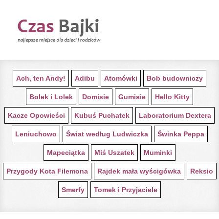
STRONA GŁÓWNA Z BAJKAMI
Ach, ten Andy!
Adibu
Atomówki
Bob budowniczy
Bolek i Lolek
Domisie
Gumisie
Hello Kitty
Kacze Opowieści
Kubuś Puchatek
Laboratorium Dextera
Leniuchowo
Świat według Ludwiczka
Świnka Peppa
Mapeciątka
Miś Uszatek
Muminki
Przygody Kota Filemona
Rajdek mała wyścigówka
Reksio
Smerfy
Tomek i Przyjaciele