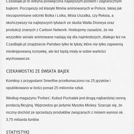
CzasBajki.pl to witryna poświęcona najlepszym polskim i zagranicznym
bajkom. Począwszy od klasyki filmów animowanych w Polsce, takiej jak
niezapomniane odcinki Bolka i Lolka, Misia Uszatka, czy Reksia, a
skończywszy na najlepszych tytułach ze studia Walta Disneya oraz
produkcji znanych z Cartoon Network. Hołdujemy zasadzie, że nie
wszystkie seriale animowane nadają się dla najmłodszych, dlatego też na
CzasBajki.pl znajdziecie Państwo tylko te tytuły, które nie tylko zapewnią
nieskrępowaną rozrywkę, ale też będą miały w sobie wartości
wychowawcze.
CIEKAWOSTKI ZE ŚWIATA BAJEK
Komiksy z przygodami Smerfów przetłumaczono na 25 języków i
opublikowano w ilości ponad 25 milionów sztuk.
Według magazynu 'Forbes', Kubuś Puchatek jest drugą najbardziej cenną
postacią fikcyjną. Wyprzedza go jedynie Myszka Mickey. Szacuje się, że
roczny dochód ze sprzedaży produktów związanych z misiem wynosi ok.
3,75 miliarda funtów.
STATYSTYKI