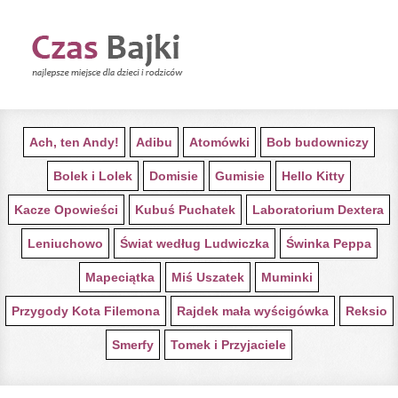
STRONA GŁÓWNA Z BAJKAMI
Ach, ten Andy!
Adibu
Atomówki
Bob budowniczy
Bolek i Lolek
Domisie
Gumisie
Hello Kitty
Kacze Opowieści
Kubuś Puchatek
Laboratorium Dextera
Leniuchowo
Świat według Ludwiczka
Świnka Peppa
Mapeciątka
Miś Uszatek
Muminki
Przygody Kota Filemona
Rajdek mała wyścigówka
Reksio
Smerfy
Tomek i Przyjaciele