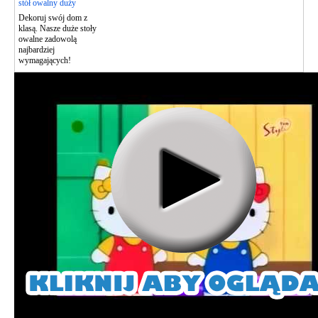
stół owalny duży
Dekoruj swój dom z
klasą. Nasze duże stoły
owalne zadowolą
najbardziej
wymagających!