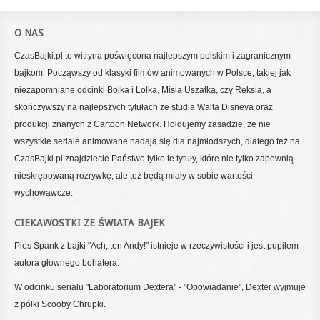
O NAS
CzasBajki.pl to witryna poświęcona najlepszym polskim i zagranicznym
bajkom. Począwszy od klasyki filmów animowanych w Polsce, takiej jak
niezapomniane odcinki Bolka i Lolka, Misia Uszatka, czy Reksia, a
skończywszy na najlepszych tytułach ze studia Walta Disneya oraz
produkcji znanych z Cartoon Network. Hołdujemy zasadzie, że nie
wszystkie seriale animowane nadają się dla najmłodszych, dlatego też na
CzasBajki.pl znajdziecie Państwo tylko te tytuły, które nie tylko zapewnią
nieskrępowaną rozrywkę, ale też będą miały w sobie wartości
wychowawcze.
CIEKAWOSTKI ZE ŚWIATA BAJEK
Pies Spank z bajki "Ach, ten Andy!" istnieje w rzeczywistości i jest pupilem
autora głównego bohatera.
W odcinku serialu "Laboratorium Dextera" - "Opowiadanie", Dexter wyjmuje
z półki Scooby Chrupki.