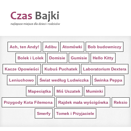
STRONA GŁÓWNA Z BAJKAMI
Ach, ten Andy!
Adibu
Atomówki
Bob budowniczy
Bolek i Lolek
Domisie
Gumisie
Hello Kitty
Kacze Opowieści
Kubuś Puchatek
Laboratorium Dextera
Leniuchowo
Świat według Ludwiczka
Świnka Peppa
Mapeciątka
Miś Uszatek
Muminki
Przygody Kota Filemona
Rajdek mała wyścigówka
Reksio
Smerfy
Tomek i Przyjaciele