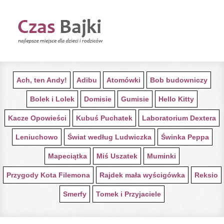
STRONA GŁÓWNA Z BAJKAMI
Ach, ten Andy!
Adibu
Atomówki
Bob budowniczy
Bolek i Lolek
Domisie
Gumisie
Hello Kitty
Kacze Opowieści
Kubuś Puchatek
Laboratorium Dextera
Leniuchowo
Świat według Ludwiczka
Świnka Peppa
Mapeciątka
Miś Uszatek
Muminki
Przygody Kota Filemona
Rajdek mała wyścigówka
Reksio
Smerfy
Tomek i Przyjaciele