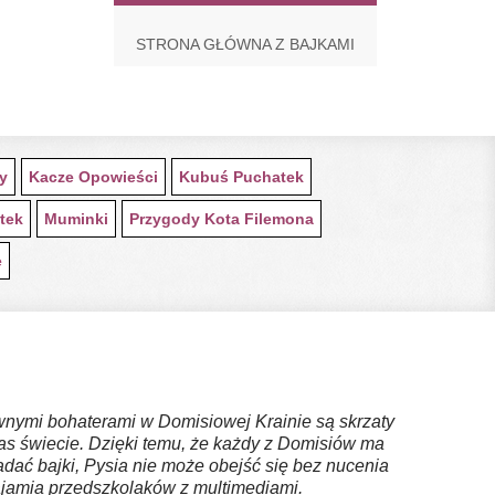
STRONA GŁÓWNA Z BAJKAMI
ty
Kacze Opowieści
Kubuś Puchatek
tek
Muminki
Przygody Kota Filemona
e
ównymi bohaterami w Domisiowej Krainie są skrzaty
as świecie. Dzięki temu, że każdy z Domisiów ma
dać bajki, Pysia nie może obejść się bez nucenia
najamia przedszkolaków z multimediami.