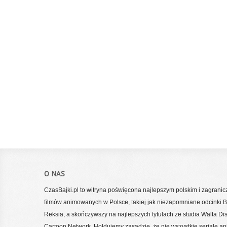
O NAS
CzasBajki.pl to witryna poświęcona najlepszym polskim i zagrani
filmów animowanych w Polsce, takiej jak niezapomniane odcinki Bo
Reksia, a skończywszy na najlepszych tytułach ze studia Walta Di
Cartoon Network. Hołdujemy zasadzie, że nie wszystkie seriale a