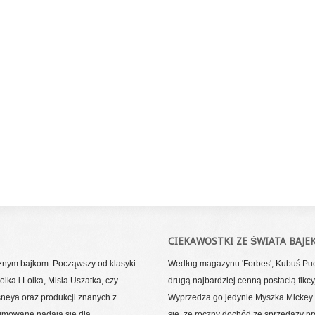
CIEKAWOSTKI ZE ŚWIATA BAJE
cznym bajkom. Począwszy od klasyki
Według magazynu 'Forbes', Kubuś Puc
lka i Lolka, Misia Uszatka, czy
drugą najbardziej cenną postacią fikcy
sneya oraz produkcji znanych z
Wyprzedza go jedynie Myszka Mickey.
nimowane nadają się dla
się, że roczny dochód ze sprzedaży p