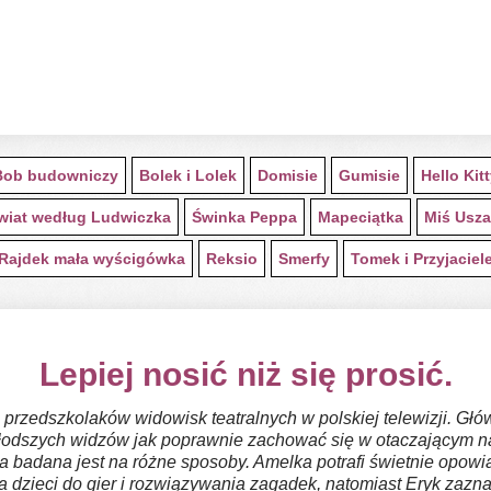
Bob budowniczy
Bolek i Lolek
Domisie
Gumisie
Hello Kit
wiat według Ludwiczka
Świnka Peppa
Mapeciątka
Miś Usza
Rajdek mała wyścigówka
Reksio
Smerfy
Tomek i Przyjaciel
Lepiej nosić niż się prosić.
z przedszkolaków widowisk teatralnych w polskiej telewizji. Gł
jmłodszych widzów jak poprawnie zachować się w otaczającym n
 badana jest na różne sposoby. Amelka potrafi świetnie opowia
a dzieci do gier i rozwiązywania zagadek, natomiast Eryk zaz