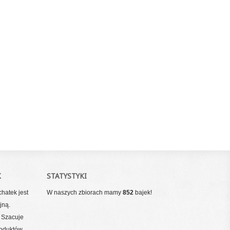
K
STATYSTYKI
hatek jest
W naszych zbiorach mamy
852
bajek!
jną.
 Szacuje
roduktów