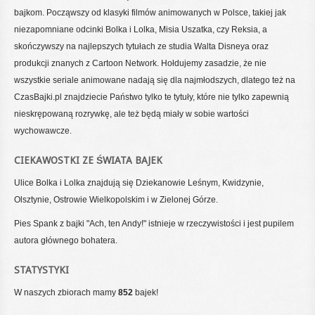
bajkom. Począwszy od klasyki filmów animowanych w Polsce, takiej jak
niezapomniane odcinki Bolka i Lolka, Misia Uszatka, czy Reksia, a
skończywszy na najlepszych tytułach ze studia Walta Disneya oraz
produkcji znanych z Cartoon Network. Hołdujemy zasadzie, że nie
wszystkie seriale animowane nadają się dla najmłodszych, dlatego też na
CzasBajki.pl znajdziecie Państwo tylko te tytuły, które nie tylko zapewnią
nieskrępowaną rozrywkę, ale też będą miały w sobie wartości
wychowawcze.
CIEKAWOSTKI ZE ŚWIATA BAJEK
Ulice Bolka i Lolka znajdują się Dziekanowie Leśnym, Kwidzynie,
Olsztynie, Ostrowie Wielkopolskim i w Zielonej Górze.
Pies Spank z bajki "Ach, ten Andy!" istnieje w rzeczywistości i jest pupilem
autora głównego bohatera.
STATYSTYKI
W naszych zbiorach mamy
852
bajek!