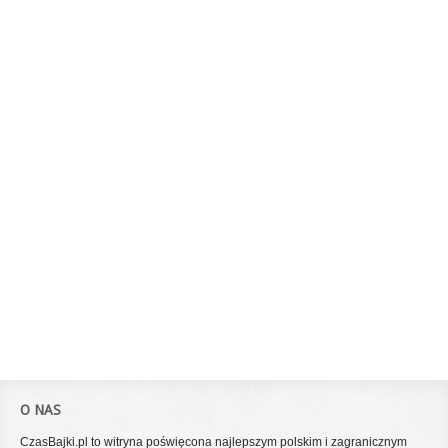
O NAS
CzasBajki.pl to witryna poświęcona najlepszym polskim i zagranicznym