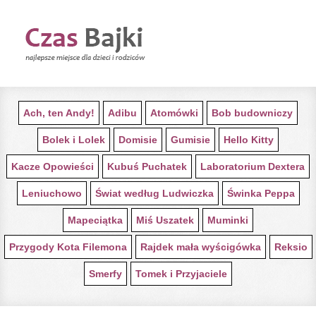
STRONA GŁÓWNA Z BAJKAMI
Ach, ten Andy!
Adibu
Atomówki
Bob budowniczy
Bolek i Lolek
Domisie
Gumisie
Hello Kitty
Kacze Opowieści
Kubuś Puchatek
Laboratorium Dextera
Leniuchowo
Świat według Ludwiczka
Świnka Peppa
Mapeciątka
Miś Uszatek
Muminki
Przygody Kota Filemona
Rajdek mała wyścigówka
Reksio
Smerfy
Tomek i Przyjaciele