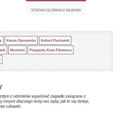
STRONA GŁÓWNA Z BAJKAMI
ty
Kacze Opowieści
Kubuś Puchatek
tek
Muminki
Przygody Kota Filemona
e
y
 każdym z odcinków wyjaśniać zagadki związane z
nnymi dlaczego bolą nas zęby, jak to się dzieje,
mie czkawki.