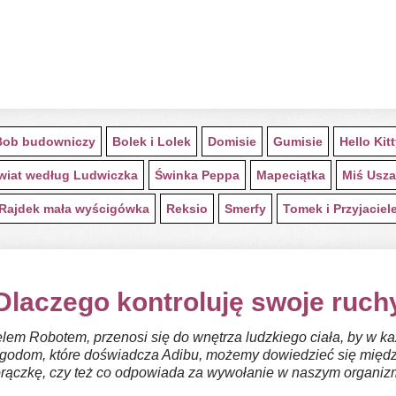
Bob budowniczy
Bolek i Lolek
Domisie
Gumisie
Hello Kit
wiat według Ludwiczka
Świnka Peppa
Mapeciątka
Miś Usza
Rajdek mała wyścigówka
Reksio
Smerfy
Tomek i Przyjaciel
Dlaczego kontroluję swoje ruch
ielem Robotem, przenosi się do wnętrza ludzkiego ciała, by w
odom, które doświadcza Adibu, możemy dowiedzieć się między i
ączkę, czy też co odpowiada za wywołanie w naszym organiz