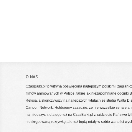
O NAS
CzasBajki.pl to witryna poświęcona najlepszym polskim i zagrani
filmów animowanych w Polsce, takiej jak niezapomniane odcinki Bo
Reksia, a skończywszy na najlepszych tytułach ze studia Walta Di
Cartoon Network. Hołdujemy zasadzie, że nie wszystkie seriale a
najmłodszych, dlatego też na CzasBajki.pl znajdziecie Państwo tylko
nieskrępowaną rozrywkę, ale też będą miały w sobie wartości wy