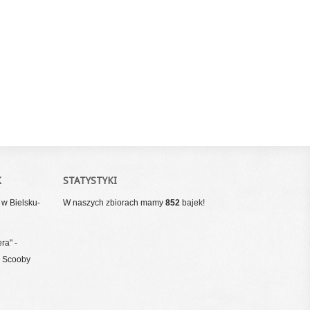
K
STATYSTYKI
w Bielsku-
W naszych zbiorach mamy
852
bajek!
ra" -
i Scooby