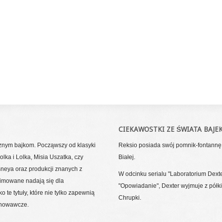
CIEKAWOSTKI ZE ŚWIATA BAJE
cznym bajkom. Począwszy od klasyki
Reksio posiada swój pomnik-fontannę 
lka i Lolka, Misia Uszatka, czy
Białej.
sneya oraz produkcji znanych z
W odcinku serialu "Laboratorium Dexte
nimowane nadają się dla
"Opowiadanie", Dexter wyjmuje z półk
 te tytuły, które nie tylko zapewnią
Chrupki.
chowawcze.