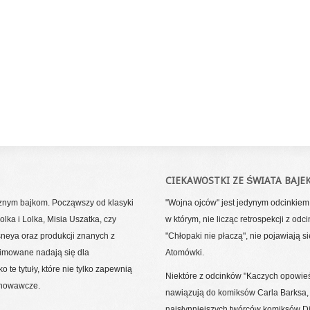
CIEKAWOSTKI ZE ŚWIATA BAJE
cznym bajkom. Począwszy od klasyki
"Wojna ojców" jest jedynym odcinkie
lka i Lolka, Misia Uszatka, czy
w którym, nie licząc retrospekcji z odc
sneya oraz produkcji znanych z
"Chłopaki nie płaczą", nie pojawiają si
nimowane nadają się dla
Atomówki.
 te tytuły, które nie tylko zapewnią
Niektóre z odcinków "Kaczych opowieś
chowawcze.
nawiązują do komiksów Carla Barksa,
najsłynniejszych twórców komiksów D