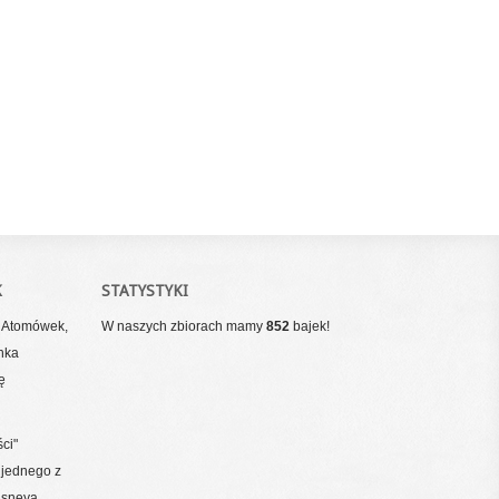
K
STATYSTYKI
m Atomówek,
W naszych zbiorach mamy
852
bajek!
inka
ę
ci"
 jednego z
isneya.