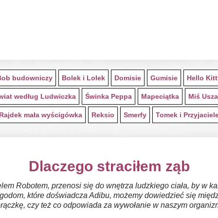
Bob budowniczy
Bolek i Lolek
Domisie
Gumisie
Hello Kit
wiat według Ludwiczka
Świnka Peppa
Mapeciątka
Miś Usza
Rajdek mała wyścigówka
Reksio
Smerfy
Tomek i Przyjaciel
Dlaczego straciłem ząb
ielem Robotem, przenosi się do wnętrza ludzkiego ciała, by w
odom, które doświadcza Adibu, możemy dowiedzieć się między i
ączkę, czy też co odpowiada za wywołanie w naszym organiz