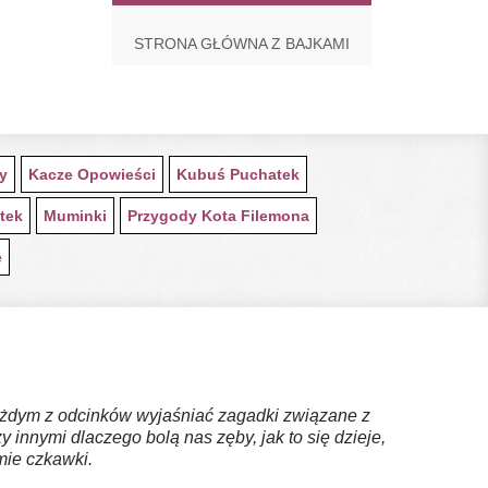
STRONA GŁÓWNA Z BAJKAMI
ty
Kacze Opowieści
Kubuś Puchatek
tek
Muminki
Przygody Kota Filemona
e
 każdym z odcinków wyjaśniać zagadki związane z
nnymi dlaczego bolą nas zęby, jak to się dzieje,
mie czkawki.