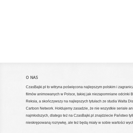
O NAS
CzasBajki.pl to witryna poświęcona najlepszym polskim i zagrani
filmów animowanych w Polsce, takiej jak niezapomniane odcinki Bo
Reksia, a skończywszy na najlepszych tytułach ze studia Walta Di
Cartoon Network. Hołdujemy zasadzie, że nie wszystkie seriale a
najmłodszych, dlatego też na CzasBajki.pl znajdziecie Państwo tylko
nieskrępowaną rozrywkę, ale też będą miały w sobie wartości wy