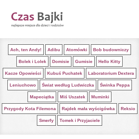
STRONA GŁÓWNA Z BAJKAMI
Ach, ten Andy!
Adibu
Atomówki
Bob budowniczy
Bolek i Lolek
Domisie
Gumisie
Hello Kitty
Kacze Opowieści
Kubuś Puchatek
Laboratorium Dextera
Leniuchowo
Świat według Ludwiczka
Świnka Peppa
Mapeciątka
Miś Uszatek
Muminki
Przygody Kota Filemona
Rajdek mała wyścigówka
Reksio
Smerfy
Tomek i Przyjaciele