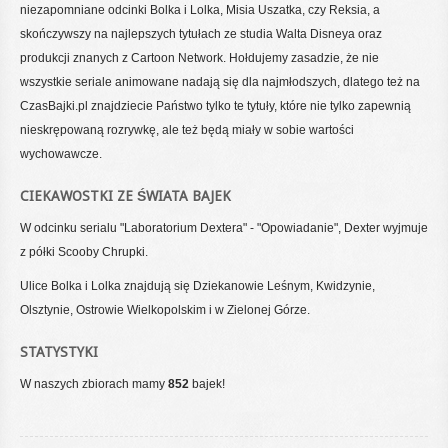
niezapomniane odcinki Bolka i Lolka, Misia Uszatka, czy Reksia, a
skończywszy na najlepszych tytułach ze studia Walta Disneya oraz
produkcji znanych z Cartoon Network. Hołdujemy zasadzie, że nie
wszystkie seriale animowane nadają się dla najmłodszych, dlatego też na
CzasBajki.pl znajdziecie Państwo tylko te tytuły, które nie tylko zapewnią
nieskrępowaną rozrywkę, ale też będą miały w sobie wartości
wychowawcze.
CIEKAWOSTKI ZE ŚWIATA BAJEK
W odcinku serialu "Laboratorium Dextera" - "Opowiadanie", Dexter wyjmuje
z półki Scooby Chrupki.
Ulice Bolka i Lolka znajdują się Dziekanowie Leśnym, Kwidzynie,
Olsztynie, Ostrowie Wielkopolskim i w Zielonej Górze.
STATYSTYKI
W naszych zbiorach mamy
852
bajek!