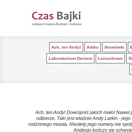
Ach, ten Andy!
Adibu
Atomówki
Laboratorium Dextera
Leniuchowo
Ś
Ach, ten Andy! Dowcipniś jakich mało! Nawet j
odbierze. Taki jest właśnie Andy Larkin - je
rodzinnego miasta. Niestety jego numery nie spo
Andiego kończy się schwyta