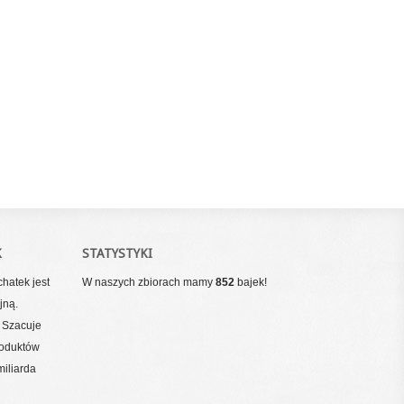
K
STATYSTYKI
hatek jest
W naszych zbiorach mamy
852
bajek!
jną.
 Szacuje
roduktów
miliarda