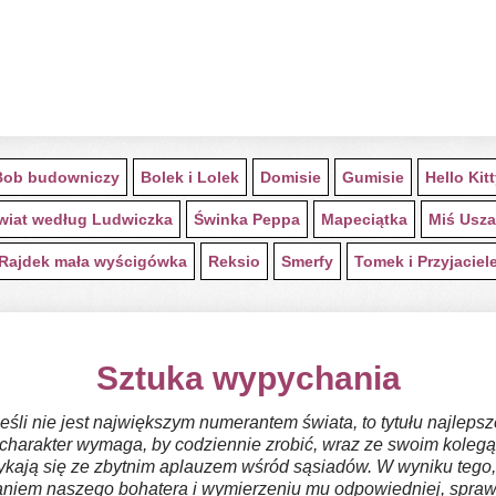
Bob budowniczy
Bolek i Lolek
Domisie
Gumisie
Hello Kit
wiat według Ludwiczka
Świnka Peppa
Mapeciątka
Miś Usza
Rajdek mała wyścigówka
Reksio
Smerfy
Tomek i Przyjaciel
Sztuka wypychania
eśli nie jest największym numerantem świata, to tytułu najlepsz
go charakter wymaga, by codziennie zrobić, wraz ze swoim kol
tykają się ze zbytnim aplauzem wśród sąsiadów. W wyniku tego
niem naszego bohatera i wymierzeniu mu odpowiedniej, sprawie