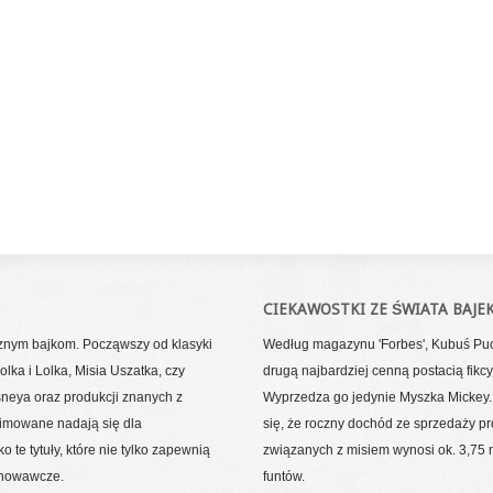
CIEKAWOSTKI ZE ŚWIATA BAJE
cznym bajkom. Począwszy od klasyki
Według magazynu 'Forbes', Kubuś Puc
lka i Lolka, Misia Uszatka, czy
drugą najbardziej cenną postacią fikcy
sneya oraz produkcji znanych z
Wyprzedza go jedynie Myszka Mickey.
nimowane nadają się dla
się, że roczny dochód ze sprzedaży p
 te tytuły, które nie tylko zapewnią
związanych z misiem wynosi ok. 3,75 
chowawcze.
funtów.