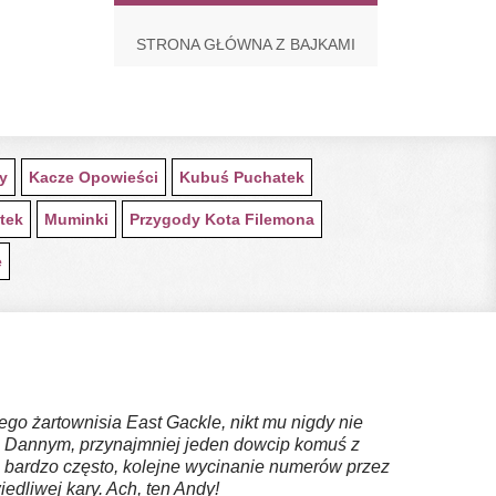
STRONA GŁÓWNA Z BAJKAMI
ty
Kacze Opowieści
Kubuś Puchatek
tek
Muminki
Przygody Kota Filemona
e
ego żartownisia East Gackle, nikt mu nigdy nie
egą Dannym, przynajmniej jeden dowcip komuś z
, bardzo często, kolejne wycinanie numerów przez
dliwej kary. Ach, ten Andy!