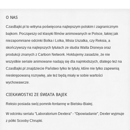
O NAS
CzasBajki.pl to witryna poświęcona najlepszym polskim i zagranicznym
bajkom. Począwszy od klasyki filmów animowanych w Polsce, takiej jak
niezapomniane odcinki Bolka i Lolka, Misia Uszatka, czy Reksia, a
skończywszy na najlepszych tytułach ze studia Walta Disneya oraz
produkcji znanych z Cartoon Network. Hołdujemy zasadzie, że nie
wszystkie seriale animowane nadają się dla najmłodszych, dlatego też na
CzasBajki.pl znajdziecie Państwo tylko te tytuły, które nie tylko zapewnią
nieskrępowaną rozrywkę, ale też będą miały w sobie wartości
wychowawcze.
CIEKAWOSTKI ZE ŚWIATA BAJEK
Reksio posiada swój pomnik-fontannę w Bielsku-Białej.
W odcinku serialu "Laboratorium Dextera" - "Opowiadanie", Dexter wyjmuje
z półki Scooby Chrupki.