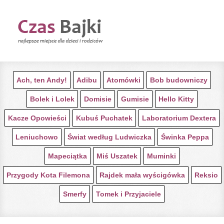
STRONA GŁÓWNA Z BAJKAMI
Ach, ten Andy!
Adibu
Atomówki
Bob budowniczy
Bolek i Lolek
Domisie
Gumisie
Hello Kitty
Kacze Opowieści
Kubuś Puchatek
Laboratorium Dextera
Leniuchowo
Świat według Ludwiczka
Świnka Peppa
Mapeciątka
Miś Uszatek
Muminki
Przygody Kota Filemona
Rajdek mała wyścigówka
Reksio
Smerfy
Tomek i Przyjaciele