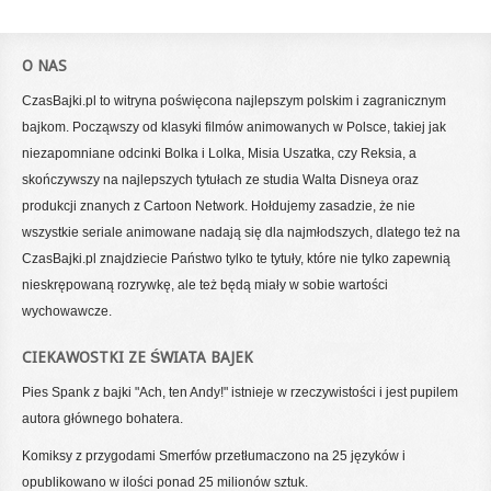
O NAS
CzasBajki.pl to witryna poświęcona najlepszym polskim i zagranicznym
bajkom. Począwszy od klasyki filmów animowanych w Polsce, takiej jak
niezapomniane odcinki Bolka i Lolka, Misia Uszatka, czy Reksia, a
skończywszy na najlepszych tytułach ze studia Walta Disneya oraz
produkcji znanych z Cartoon Network. Hołdujemy zasadzie, że nie
wszystkie seriale animowane nadają się dla najmłodszych, dlatego też na
CzasBajki.pl znajdziecie Państwo tylko te tytuły, które nie tylko zapewnią
nieskrępowaną rozrywkę, ale też będą miały w sobie wartości
wychowawcze.
CIEKAWOSTKI ZE ŚWIATA BAJEK
Pies Spank z bajki "Ach, ten Andy!" istnieje w rzeczywistości i jest pupilem
autora głównego bohatera.
Komiksy z przygodami Smerfów przetłumaczono na 25 języków i
opublikowano w ilości ponad 25 milionów sztuk.