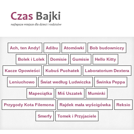
STRONA GŁÓWNA Z BAJKAMI
Ach, ten Andy!
Adibu
Atomówki
Bob budowniczy
Bolek i Lolek
Domisie
Gumisie
Hello Kitty
Kacze Opowieści
Kubuś Puchatek
Laboratorium Dextera
Leniuchowo
Świat według Ludwiczka
Świnka Peppa
Mapeciątka
Miś Uszatek
Muminki
Przygody Kota Filemona
Rajdek mała wyścigówka
Reksio
Smerfy
Tomek i Przyjaciele