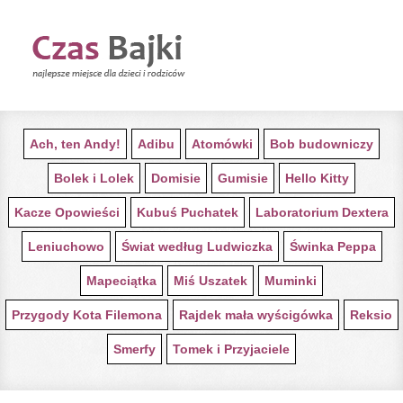
STRONA GŁÓWNA Z BAJKAMI
Ach, ten Andy!
Adibu
Atomówki
Bob budowniczy
Bolek i Lolek
Domisie
Gumisie
Hello Kitty
Kacze Opowieści
Kubuś Puchatek
Laboratorium Dextera
Leniuchowo
Świat według Ludwiczka
Świnka Peppa
Mapeciątka
Miś Uszatek
Muminki
Przygody Kota Filemona
Rajdek mała wyścigówka
Reksio
Smerfy
Tomek i Przyjaciele