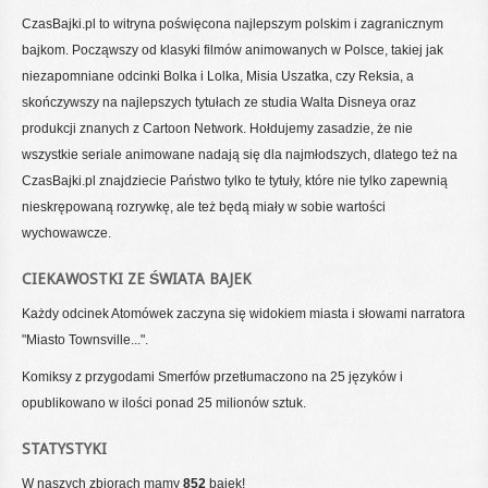
CzasBajki.pl to witryna poświęcona najlepszym polskim i zagranicznym
bajkom. Począwszy od klasyki filmów animowanych w Polsce, takiej jak
niezapomniane odcinki Bolka i Lolka, Misia Uszatka, czy Reksia, a
skończywszy na najlepszych tytułach ze studia Walta Disneya oraz
produkcji znanych z Cartoon Network. Hołdujemy zasadzie, że nie
wszystkie seriale animowane nadają się dla najmłodszych, dlatego też na
CzasBajki.pl znajdziecie Państwo tylko te tytuły, które nie tylko zapewnią
nieskrępowaną rozrywkę, ale też będą miały w sobie wartości
wychowawcze.
CIEKAWOSTKI ZE ŚWIATA BAJEK
Każdy odcinek Atomówek zaczyna się widokiem miasta i słowami narratora
"Miasto Townsville...".
Komiksy z przygodami Smerfów przetłumaczono na 25 języków i
opublikowano w ilości ponad 25 milionów sztuk.
STATYSTYKI
W naszych zbiorach mamy
852
bajek!